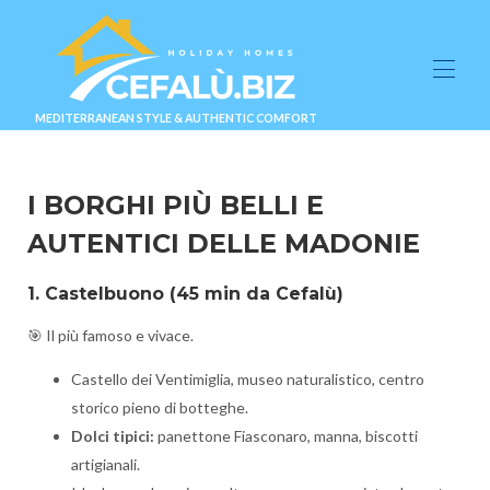
MEDITERRANEAN STYLE & AUTHENTIC COMFORT
Kontaktieren Sie uns (1)
Suiten & Villen
▾
I BORGHI PIÙ BELLI E
prüfen
▾
AUTENTICI DELLE MADONIE
Benutzerdefinierter Seitenname (1)
Blog
1. Castelbuono
(45 min da Cefalù)
Informationen & Kontakt
▾
VERFÜGBARKEIT ⭐
🎯 Il più famoso e vivace.
Castello dei Ventimiglia, museo naturalistico, centro
storico pieno di botteghe.
Dolci tipici:
panettone Fiasconaro, manna, biscotti
artigianali.