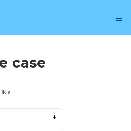
e case
lle a