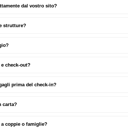
ttamente dal vostro sito?
e strutture?
gio?
 e check-out?
agagli prima del check-in?
n carta?
 a coppie o famiglie?