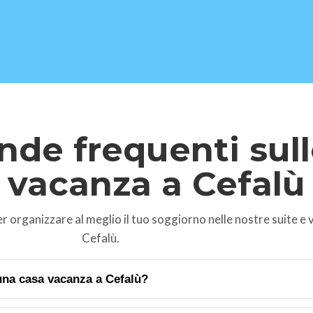
Kontaktieren Sie uns (1)
Suiten & Villen
▾
de frequenti sull
prüfen
▾
Benutzerdefinierter Seitenname (1)
vacanza a Cefalù
Blog
Informationen & Kontakt
▾
VERFÜGBARKEIT ⭐
r organizzare al meglio il tuo soggiorno nelle nostre suite e vi
Cefalù.
na casa vacanza a Cefalù?