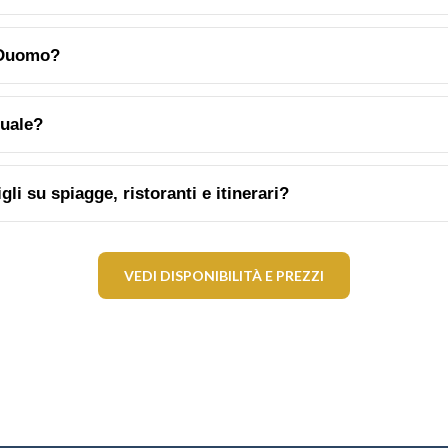
 Duomo?
tuale?
li su spiagge, ristoranti e itinerari?
VEDI DISPONIBILITÀ E PREZZI