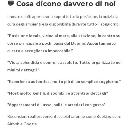
💬 Cosa dicono davvero di noi
I nostri ospiti apprezzano soprattutto la posizione, la pulizia, la
cura degli ambienti e la disponibilità durante tutto il soggiorno.
“Posizione ideale, vicino al mare, alla stazione, in centro sul
corso principale a pochi passi dal Duomo. Appartamento
curato e accoglienza impeccabile.”
“Vista splendida e comfort assoluto. Tutto organizzato nei
minimi dettagli.”
“Esperienza autentica, molto più di un semplice soggiorno.”
"Host molto gentili, disponibili e attenti ai dettagli"
"Appartamenti di lusso, puliti e arredati con gusto"
Recensioni reali provenienti da piattaforme come Booking.com,
Airbnb e Google.