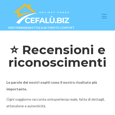
MEDITERRANEAN STYLE & AUTHENTIC COMFORT
Kontaktieren Sie uns (1)
⭐ Recensioni e
Suiten & Villen
▾
prüfen
▾
riconoscimenti
Benutzerdefinierter Seitenname (1)
Blog
Informationen & Kontakt
▾
VERFÜGBARKEIT ⭐
Le parole dei nostri ospiti sono il nostro risultato più
importante.
Ogni soggiorno racconta un’esperienza reale, fatta di dettagli,
attenzione e autenticità.