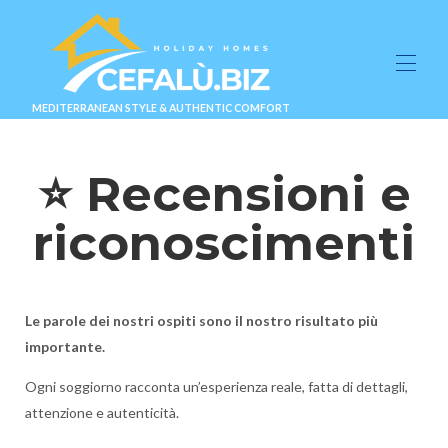
MEDITERRANEAN STYLE & AUTHENTIC COMFORT
Contactez-nous (1)
⭐ Recensioni e
Suites & Villas
▾
test
▾
riconoscimenti
Nom de page personnalisé (1)
Blog
Informations et contact
▾
DISPONIBILITÉ ⭐
Le parole dei nostri ospiti sono il nostro risultato più
importante.
Ogni soggiorno racconta un’esperienza reale, fatta di dettagli,
attenzione e autenticità.