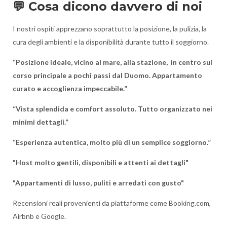
💬 Cosa dicono davvero di noi
I nostri ospiti apprezzano soprattutto la posizione, la pulizia, la
cura degli ambienti e la disponibilità durante tutto il soggiorno.
“Posizione ideale, vicino al mare, alla stazione, in centro sul
corso principale a pochi passi dal Duomo. Appartamento
curato e accoglienza impeccabile.”
“Vista splendida e comfort assoluto. Tutto organizzato nei
minimi dettagli.”
“Esperienza autentica, molto più di un semplice soggiorno.”
"Host molto gentili, disponibili e attenti ai dettagli"
"Appartamenti di lusso, puliti e arredati con gusto"
Recensioni reali provenienti da piattaforme come Booking.com,
Airbnb e Google.