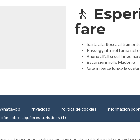
🚶 Esper
fare
Salita alla Rocca al tramont
Passeggiata notturna nel c
Bagno all’alba sul lungomar
Escursioni nelle Madonie
Gita in barca lungo la costa
r WhatsApp
Privacidad
Política de cookies
Información sobre
ción sobre alquileres turísticos (1)
mejorar tu experiencia de navegación, analizar el tráfico del sitio web y p