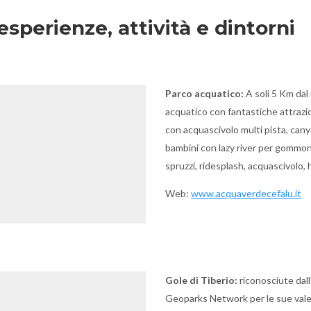
esperienze, attività e dintorni
Parco acquatico:
A soli 5 Km dal
acquatico con fantastiche attrazio
con acquascivolo multi pista, cany
bambini con lazy river per gommon
spruzzi, ridesplash, acquascivolo,
Web:
www.acquaverdecefalu.it
Gole di Tiberio:
riconosciute dal
Geoparks Network per le sue valen