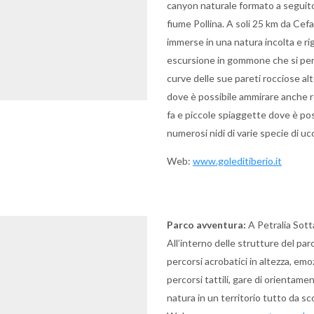
canyon naturale formato a seguito 
fiume Pollina. A soli 25 km da Cefa
immerse in una natura incolta e rig
escursione in gommone che si perde
curve delle sue pareti rocciose alt
dove è possibile ammirare anche rest
fa e piccole spiaggette dove è pos
numerosi nidi di varie specie di ucc
Web:
www.goleditiberio.it
Parco avventura:
A Petralia Sott
All’interno delle strutture del parc
percorsi acrobatici in altezza, em
percorsi tattili, gare di orientame
natura in un territorio tutto da sc