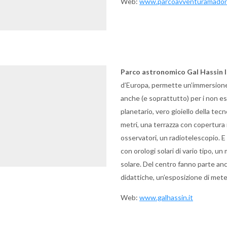
Web:
www.parcoavventuramadoni
Parco astronomico Gal Hassin I
d’Europa, permette un’immersione
anche (e soprattutto) per i non e
planetario, vero gioiello della te
metri, una terrazza con copertura
osservatori, un radiotelescopio. E
con orologi solari di vario tipo,
solare. Del centro fanno parte anch
didattiche, un’esposizione di meteo
Web:
www.galhassin.it