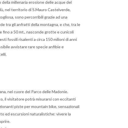
della millenaria erosione delle acque del
lù, nel territorio di S.Mauro Castelverde,
ogliosa, sono percorribili grazie ad una
 tra gli anfratti della montagna, e che, tra le
e fino a 50 mt., nasconde grotte e cunicoli
i fossili risalenti a circa 150 milioni di anni
sibile avvistare rare specie anfibie e
elli.
ana, nel cuore del Parco delle Madonie.
o, il visitatore potrà misurarsi con eccitanti
ozionanti piste per mountain bike, sensazionali
nto ed escursioni naturalistiche: vivere la
oprire.