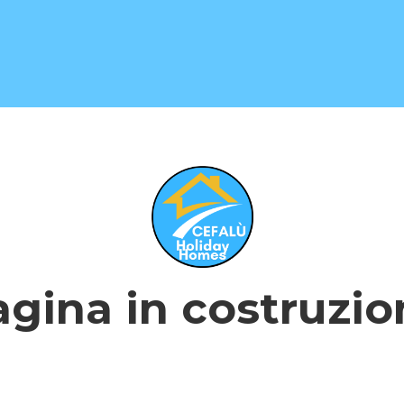
Contáctenos (1)
Suites y Villas
▾
prueba
▾
Nombre de página personalizado (1)
Blog
Información y contacto
▾
DISPONIBILIDAD ⭐
gina in costruzio