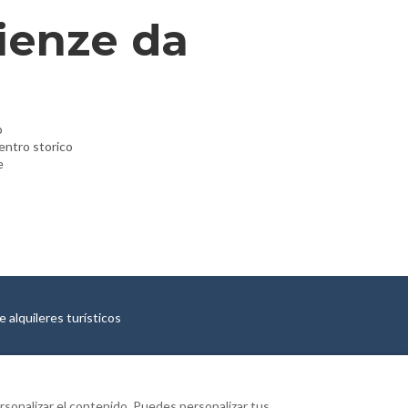
ienze da
o
entro storico
e
 alquileres turísticos
ersonalizar el contenido. Puedes personalizar tus