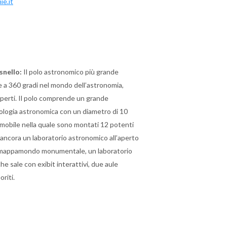
e.it
snello:
Il polo astronomico più grande
 a 360 gradi nel mondo dell’astronomia,
sperti. Il polo comprende un grande
cnologia astronomica con un diametro di 10
 mobile nella quale sono montati 12 potenti
 ancora un laboratorio astronomico all’aperto
 un mappamondo monumentale, un laboratorio
e sale con exibit interattivi, due aule
riti.