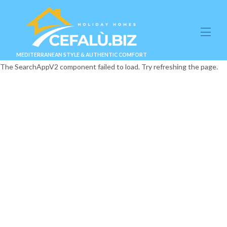
MEDITERRANEAN STYLE & AUTHENTIC COMFORT
The SearchAppV2 component failed to load. Try refreshing the page.
Contáctenos (1)
Suites y Villas
▾
prueba
▾
Nombre de página personalizado (1)
Blog
Información y contacto
▾
DISPONIBILIDAD ⭐