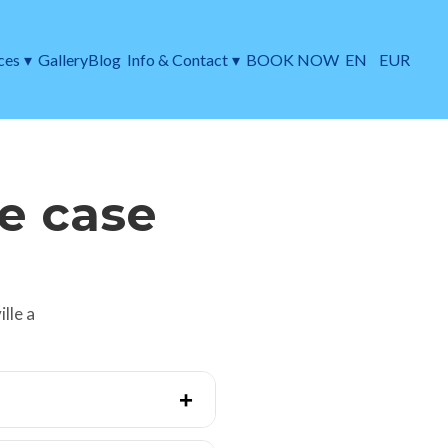
ces
▾
Gallery
Blog
Info & Contact
▾
BOOK NOW
EN
EUR
e case
lle a