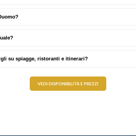
 Duomo?
tuale?
li su spiagge, ristoranti e itinerari?
VEDI DISPONIBILITÀ E PREZZI