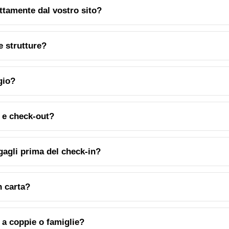
ttamente dal vostro sito?
e strutture?
gio?
 e check-out?
agagli prima del check-in?
n carta?
 a coppie o famiglie?